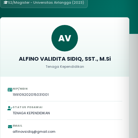
S2/Magister - Universitas Airlangga (2023)
AV
ALFINO VALIDITA SIDIQ, SST., M.Si
Tenaga Kependidikan
NIP/NIDN
199109202015031001
STATUS PEGAWAI
TENAGA KEPENDIDIKAN
EMAIL
alfinovsidiq@gmail.com