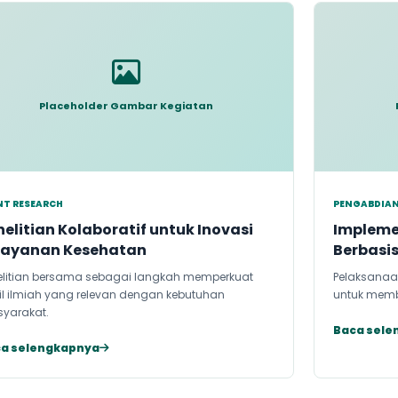
Placeholder Gambar Kegiatan
NT RESEARCH
PENGABDIA
nelitian Kolaboratif untuk Inovasi
Impleme
layanan Kesehatan
Berbasi
elitian bersama sebagai langkah memperkuat
Pelaksanaa
il ilmiah yang relevan dengan kebutuhan
untuk memb
yarakat.
Baca sele
a selengkapnya